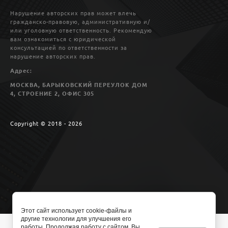
Нарушение авторских прав может влечь
гражданско-правовую, административную и/
или уголовную ответственность. Рекомендую
вам ознакомиться с юридической
консультацией по ответственности за
нарушение авторских прав.
Адрес:
МОСКВА, БАРЫКОВСКИЙ ПЕРЕУЛОК ДОМ
4, СТРОЕНИЕ 2, ОФИС 305
Copyright © 2018 - 2026
Этот сайт использует cookie-файлы и
другие технологии для улучшения его
работы. Продолжая работу с сайтом, Вы